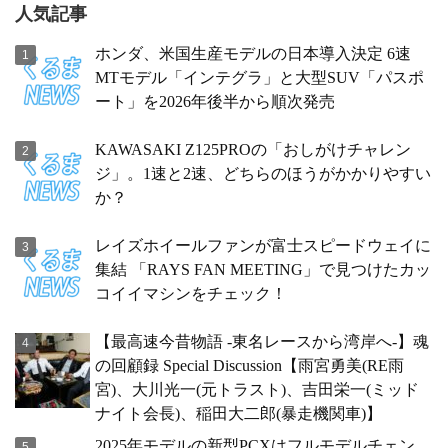
人気記事
ホンダ、米国生産モデルの日本導入決定 6速
MTモデル「インテグラ」と大型SUV「パスポ
ート」を2026年後半から順次発売
KAWASAKI Z125PROの「おしがけチャレン
ジ」。1速と2速、どちらのほうがかかりやすい
か？
レイズホイールファンが富士スピードウェイに
集結 「RAYS FAN MEETING」で見つけたカッ
コイイマシンをチェック！
【最高速今昔物語 -東名レースから湾岸へ-】魂
の回顧録 Special Discussion【雨宮勇美(RE雨
宮)、大川光一(元トラスト)、吉田栄一(ミッド
ナイト会長)、稲田大二郎(暴走機関車)】
2025年モデルの新型PCXはフルモデルチェン