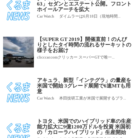
63」セダンとエステート公開。フロント
ホイールアーチを拡大
Car Watch ダイムラーは6月18日（現地時間...
【SUPER GT 2019】開催直前！のんび
りとしたタイ時間の流れるサーキットの
様子をお届け
clicccar.comクリッカー スーパーGTで唯一...
アキュラ、新型「インテグラ」の量産を
米国で開始 3グレード展開で6速MTも用
意
Car Watch 本田技研工業が米国で展開するブラ...
トヨタ、米国でのハイブリッド車の生産
能力拡大に9億1200万ドルを投資 米国初
の「カローラハイブリッド」生産開始