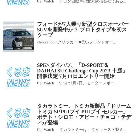
Car Watch トヨタ自動車の北米統括会社である...
フォードが7人乗り新型クロスオーバー
SUVを開発中か？ プロトタイプを初ス
クープ
clicccar.comクリッカー ■長いフロントオー...
SPK×ダイハツ、「D-SPORT＆
DAIHATSU Challenge Cup 2023 十勝」
開催決定 7月11日エントリー開始
Car Watch SPKは7月7日、モータースポー...
タカラトミー、トミカ新製品「ドリーム
トミカ SP PUIプイ PUIプイ モルカー」
ポテト・シロモ・アビー・チョコ・テデ
ィが登場
Car Watch タカラトミーは、ダイキャスト製ミ...