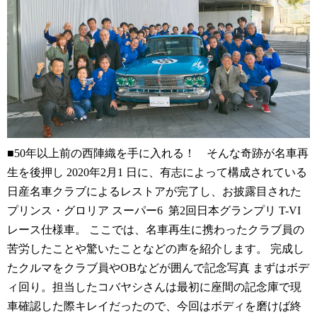
■50年以上前の西陣織を手に入れる！ そんな奇跡が名車再
生を後押し 2020年2月1 日に、有志によって構成されている
日産名車クラブによるレストアが完了し、お披露目された
プリンス・グロリア スーパー6 第2回日本グランプリ T-VI
レース仕様車。 ここでは、名車再生に携わったクラブ員の
苦労したことや驚いたことなどの声を紹介します。 完成し
たクルマをクラブ員やOBなどが囲んで記念写真 まずはボデ
ィ回り。担当したコバヤシさんは最初に座間の記念庫で現
車確認した際キレイだったので、今回はボディを磨けば終