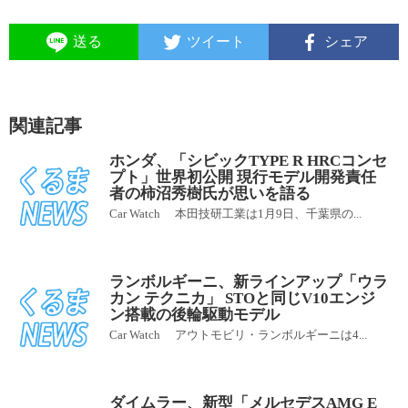
送る
ツイート
シェア
関連記事
ホンダ、「シビックTYPE R HRCコンセ
プト」世界初公開 現行モデル開発責任
者の柿沼秀樹氏が思いを語る
Car Watch 本田技研工業は1月9日、千葉県の...
ランボルギーニ、新ラインアップ「ウラ
カン テクニカ」 STOと同じV10エンジ
ン搭載の後輪駆動モデル
Car Watch アウトモビリ・ランボルギーニは4...
ダイムラー、新型「メルセデスAMG E