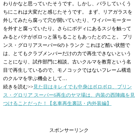
わりかなと思っていたそうです。しかし、バラしていくう
ちにこれは大変だと感じたそうです。 まず、リアガラスを
外してみたら腐って穴が開いていたり、ワイパーモーター
を外すと腐っていたり。さらにボディにあるスジを触って
みるとパテがボロっと落ちることもあったとのこと。 プリ
ンス・グロリアスーパー6のトランク これほど酷い状態で
は、とてもクラブメンバーだけの力で再生できないという
ことになり、試作部門に相談。古いクルマを教育という名
目で再生しているので、モノコックではないフレーム構造
のクルマを学ぶ機会として…
続きを読む>>
見た目はキレイでも中身はボロボロ、プリン
ス・グロリア スーパー6再生のヤマ場は、内装の西陣織を見
つけることだった！【名車再生裏話・内外装編】
スポンサーリンク