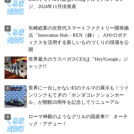
ジ、2024年11月頃発表
矢崎総業の次世代スマートファクトリー開発拠
点「Innovation Hub – REN（錬）」 AIやロボテ
ィクスを活用する新しいものづくりの現場を公
開
世界最大のラスベガスCESは『Hey!Google』ジ
ャック!?
世界に一台しかない幻のクルマの展示も！ツイ
ンリンクもてぎの「ホンダコレクションホー
ル」が開館20周年を記念してリニューアル
ローマ神殿のようなグリルの国産車!? オーテ
ック・アデュー！