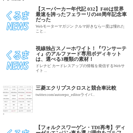
【スーパーカー年代記 032】F40は世界
最速を誇ったフェラーリの40周年記念車
だった
Webモーターマガジン クルマ好きなら一度は憧れた
こと...
視線独占スノーホワイト！『ワンサーテ
ィ』のアルファード専用ボディキット
は、選べる3種類の素材！
ドレナビ カードレスアップの情報を発信するWebサ
イト ...
三菱エクリプスクロスと競合車比較
twitter.com/autorepo_editorライバ...
【フォルクスワーゲン・TDI再考】ディ
ーゼルエンジン車を選ぶ理由をゴルフ