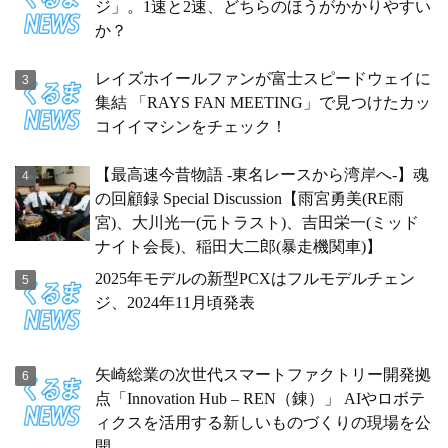
ジ」。1速と2速、どちらのほうがかかりやすい
か？
レイズホイールファンが富士スピードウェイに
集結 「RAYS FAN MEETING」で見つけたカッ
コイイマシンをチェック！
【最高速今昔物語 -東名レースから湾岸へ-】魂
の回顧録 Special Discussion【雨宮勇美(RE雨
宮)、大川光一(元トラスト)、吉田栄一(ミッド
ナイト会長)、稲田大二郎(暴走機関車)】
2025年モデルの新型PCXはフルモデルチェン
ジ、2024年11月頃発表
矢崎総業の次世代スマートファクトリー開発拠
点「Innovation Hub – REN（錬）」 AIやロボテ
ィクスを活用する新しいものづくりの現場を公
開