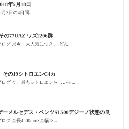
18年5月18日
月3日の4日間...
の77UAZ ワズ2206群
グ 只今、大人気につき、 どん...
 その19シトロエンC4カ
ログ 今、最もシトロエンらしいモ...
ーメルセデス・ベンツSL500デジーノ状態の良
 全長4500mm×全幅18...