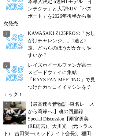
本導入決定 6速MTモデル「イ
ンテグラ」と大型SUV「パス
ポート」を2026年後半から順
次発売
KAWASAKI Z125PROの「おし
がけチャレンジ」。1速と2
速、どちらのほうがかかりや
すいか？
レイズホイールファンが富士
スピードウェイに集結
「RAYS FAN MEETING」で見
つけたカッコイイマシンをチ
ェック！
【最高速今昔物語 -東名レース
から湾岸へ-】魂の回顧録
Special Discussion【雨宮勇美
(RE雨宮)、大川光一(元トラス
ト)、吉田栄一(ミッドナイト会長)、稲田