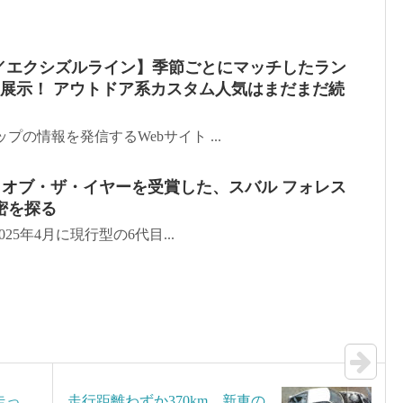
情報／エクシズルライン】季節ごとにマッチしたラン
を展示！ アウトドア系カスタム人気はまだまだ続
プの情報を発信するWebサイト ...
本カー・オブ・ザ・イヤーを受賞した、スバル フォレス
密を探る
25年4月に現行型の6代目...
走っ
走行距離わずか370km…新車の