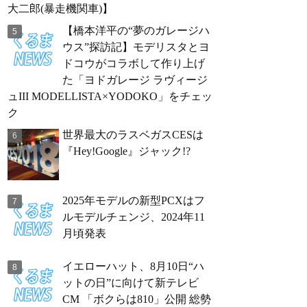
大二郎(暴走機関車)】
【橋本洋平の“夢のガレージハ
ウス”探訪記】モデリスタとヨ
ドコウがコラボして作り上げ
た「ヨドガレージ ラヴィージ
ュIII MODELLISTA×YODOKO」をチェッ
ク
世界最大のラスベガスCESは
『Hey!Google』ジャック!?
2025年モデルの新型PCXはフ
ルモデルチェンジ、2024年11
月頃発表
イエローハット、8月10日“ハ
ットの日”に向けて新テレビ
CM 「ボクらは810」公開 総勢