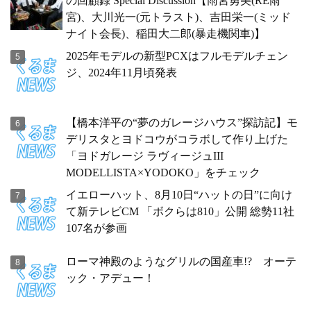
の回顧録 Special Discussion【雨宮勇美(RE雨
宮)、大川光一(元トラスト)、吉田栄一(ミッド
ナイト会長)、稲田大二郎(暴走機関車)】
2025年モデルの新型PCXはフルモデルチェン
ジ、2024年11月頃発表
【橋本洋平の“夢のガレージハウス”探訪記】モ
デリスタとヨドコウがコラボして作り上げた
「ヨドガレージ ラヴィージュIII
MODELLISTA×YODOKO」をチェック
イエローハット、8月10日“ハットの日”に向け
て新テレビCM 「ボクらは810」公開 総勢11社
107名が参画
ローマ神殿のようなグリルの国産車!? オーテ
ック・アデュー！