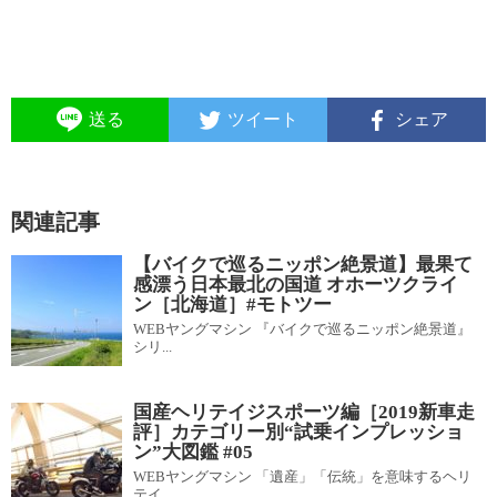
送る
ツイート
シェア
関連記事
【バイクで巡るニッポン絶景道】最果て
感漂う日本最北の国道 オホーツクライ
ン［北海道］#モトツー
WEBヤングマシン 『バイクで巡るニッポン絶景道』
シリ...
国産ヘリテイジスポーツ編［2019新車走
評］カテゴリー別“試乗インプレッショ
ン”大図鑑 #05
WEBヤングマシン 「遺産」「伝統」を意味するヘリ
テイ...