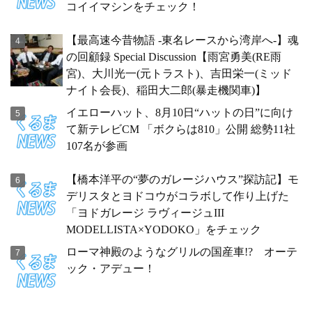
コイイマシンをチェック！
【最高速今昔物語 -東名レースから湾岸へ-】魂
の回顧録 Special Discussion【雨宮勇美(RE雨
宮)、大川光一(元トラスト)、吉田栄一(ミッド
ナイト会長)、稲田大二郎(暴走機関車)】
イエローハット、8月10日“ハットの日”に向け
て新テレビCM 「ボクらは810」公開 総勢11社
107名が参画
【橋本洋平の“夢のガレージハウス”探訪記】モ
デリスタとヨドコウがコラボして作り上げた
「ヨドガレージ ラヴィージュIII
MODELLISTA×YODOKO」をチェック
ローマ神殿のようなグリルの国産車!? オーテ
ック・アデュー！