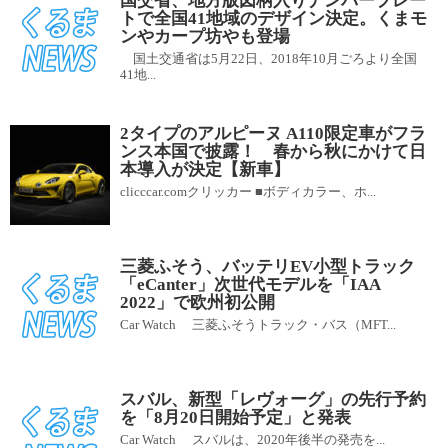
国交省、地方版図柄入りナンバープレー
トで全国41地域のデザイン決定。くまモ
ンやカープ坊やも登場
国土交通省は5月22日、2018年10月ごろより全国
41地...
2タイプのアルピーヌ A110限定車がフラ
ンス本国で披露！ 春から秋にかけて日
本導入が決定【新車】
clicccar.comクリッカー ■ボディカラー、ホ...
三菱ふそう、バッテリEV小型トラック
「eCanter」次世代モデルを「IAA
2022」で欧州初公開
Car Watch 三菱ふそうトラック・バス（MFT...
スバル、新型「レヴォーグ」の先行予約
を「8月20日開始予定」と発表
Car Watch スバルは、2020年後半の発売を...