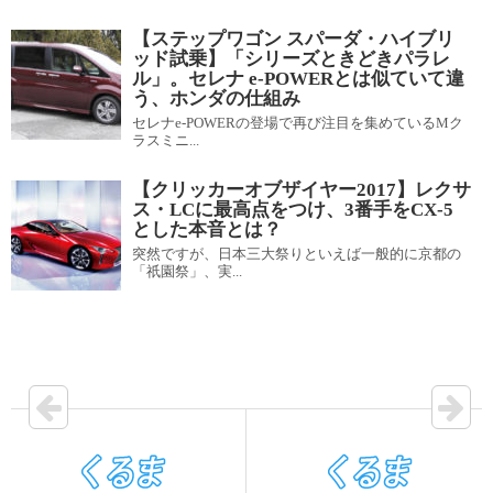
【ステップワゴン スパーダ・ハイブリ
ッド試乗】「シリーズときどきパラレ
ル」。セレナ e-POWERとは似ていて違
う、ホンダの仕組み
セレナe-POWERの登場で再び注目を集めているMク
ラスミニ...
【クリッカーオブザイヤー2017】レクサ
ス・LCに最高点をつけ、3番手をCX-5
とした本音とは？
突然ですが、日本三大祭りといえば一般的に京都の
「祇園祭」、実...