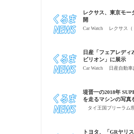
レクサス、東京モータ
開
Car Watch レクサ
日産「フェアレディZ
ビリオン」に展示
Car Watch 日産自動
堤晋一の2018年 SU
を走るマシンの写真
タイ王国ブリーラム県ブ
トヨタ、「GRヤリ