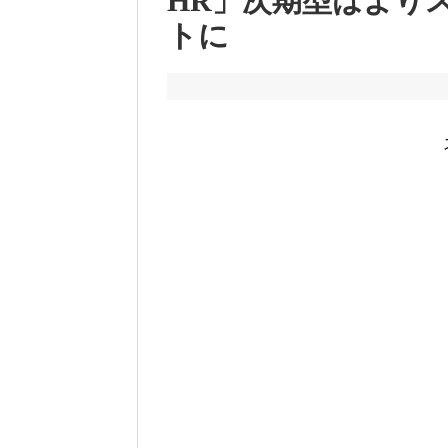
HR」次期型はより
トに