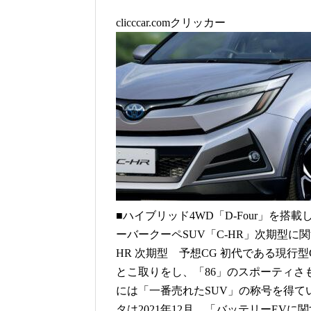
clicccar.comクリッカー
■ハイブリッド4WD「D-Four」を
ーバークーペSUV「C-HR」次期型に
HR 次期型 予想CG 初代である現行型
とこ取りをし、「86」のスポーティさも
には「一番売れたSUV」の称号を得てい
タは2021年12月、「バッテリーEV