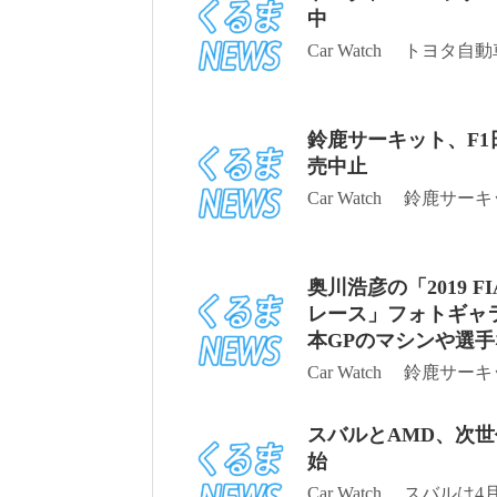
中
Car Watch トヨタ
鈴鹿サーキット、F
売中止
Car Watch 鈴鹿サ
奥川浩彦の「2019 
レース」フォトギャラ
本GPのマシンや選手
Car Watch 鈴鹿サ
スバルとAMD、次世
始
Car Watch スバルは4