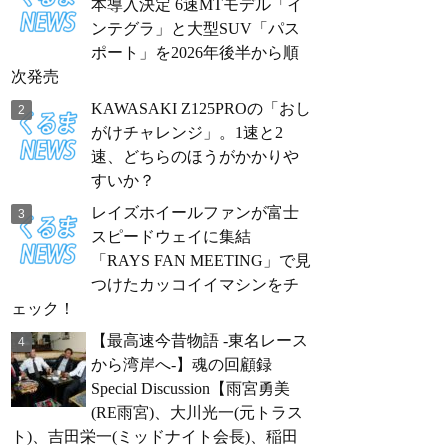
本導入決定 6速MTモデル「イ
ンテグラ」と大型SUV「パス
ポート」を2026年後半から順
次発売
KAWASAKI Z125PROの「おし
がけチャレンジ」。1速と2
速、どちらのほうがかかりや
すいか？
レイズホイールファンが富士
スピードウェイに集結
「RAYS FAN MEETING」で見
つけたカッコイイマシンをチ
ェック！
【最高速今昔物語 -東名レース
から湾岸へ-】魂の回顧録
Special Discussion【雨宮勇美
(RE雨宮)、大川光一(元トラス
ト)、吉田栄一(ミッドナイト会長)、稲田