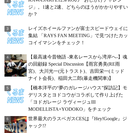
ジ」。1速と2速、どちらのほうがかかりやすい
か？
レイズホイールファンが富士スピードウェイに
集結 「RAYS FAN MEETING」で見つけたカッ
コイイマシンをチェック！
【最高速今昔物語 -東名レースから湾岸へ-】魂
の回顧録 Special Discussion【雨宮勇美(RE雨
宮)、大川光一(元トラスト)、吉田栄一(ミッド
ナイト会長)、稲田大二郎(暴走機関車)】
【橋本洋平の“夢のガレージハウス”探訪記】モ
デリスタとヨドコウがコラボして作り上げた
「ヨドガレージ ラヴィージュIII
MODELLISTA×YODOKO」をチェック
世界最大のラスベガスCESは『Hey!Google』ジ
ャック!?