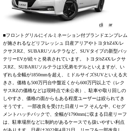
■フロントグリルにイルミネーション付ブランドエンブレム
が施されるなどリフレッシュ 日産アリアやトヨタbZ4X/レ
クサスRZ、SUBARUソルテラなど、SUVタイプの新型バッ
テリーEVが続々と発表されています。 トヨタbZ4X/レクサ
スRZ、SUBARUソルテラは3兄弟モデルといえますが、い
ずれも全幅が1850mmを超え、ミドルサイズSUVといえる大
きさ。価格も500万円台中盤近くから600万円以上で（レク
サスRZの価格などは現時点で未公表）、駐車や取り回しの
しやすさ、価格の面からもある程度ユーザーは絞られてき
そうです。 一部改良を受けた日産リーフ そんな中、Cセグ
メントハッチバックで、全幅が1790mmに収まる日産リーフ
は、駐車場所などに制約があるケースでも扱いやすい利点
があります。日産は2022年4月21日、リーフを一部改良し、