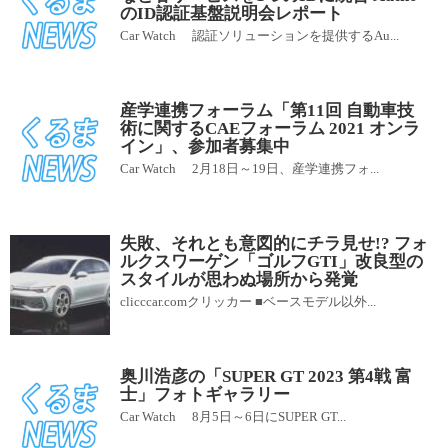
のID認証基盤説明会レポート
Car Watch 認証ソリューションを提供するAu...
産学連携フォーラム「第11回 自動車技
術に関するCAEフォーラム 2021 オンラ
イン」、参加者募集中
Car Watch 2月18日～19日、産学連携フォ...
失敗、それとも意図的にチラ見せ!? フォ
ルクスワーゲン「ゴルフGTI」改良型の
スタイルが思わぬ場所から発覚
clicccar.comクリッカー ■ベースモデル以外...
奥川浩彦の「SUPER GT 2023 第4戦 富
士」フォトギャラリー
Car Watch 8月5日～6日にSUPER GT...