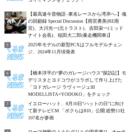
【最高速今昔物語 -東名レースから湾岸へ-】魂
の回顧録 Special Discussion【雨宮勇美(RE雨
宮)、大川光一(元トラスト)、吉田栄一(ミッド
ナイト会長)、稲田大二郎(暴走機関車)】
2025年モデルの新型PCXはフルモデルチェン
ジ、2024年11月頃発表
【橋本洋平の“夢のガレージハウス”探訪記】モ
デリスタとヨドコウがコラボして作り上げた
「ヨドガレージ ラヴィージュIII
MODELLISTA×YODOKO」をチェック
イエローハット、8月10日“ハットの日”に向け
て新テレビCM 「ボクらは810」公開 総勢11社
107名が参画
ローマ神殿のようなグリルの国産車!? オーテ