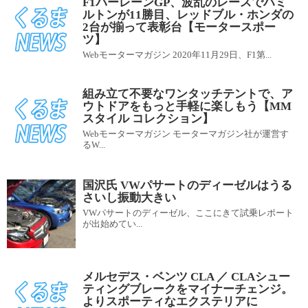
F1バーレーンGP、波乱のレースでハミ
ルトンが11勝目、レッドブル・ホンダの
2台が揃って表彰台【モータースポー
ツ】
Webモーターマガジン 2020年11月29日、F1第...
組み立て不要なワンタッチテントで、ア
ウトドアをもっと手軽に楽しもう【MM
スタイル コレクション】
Webモーターマガジン モーターマガジン社が運営す
るW...
国沢氏 VWパサートのディーゼルはうる
さいし振動大きい
VWパサートのディーゼル、ここにきて試乗レポート
が出始めてい...
メルセデス・ベンツ CLA ／ CLAシュー
ティングブレークをマイナーチェンジ。
よりスポーティなエクステリアに