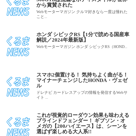
から賞賛された
Webモーターマガジン クルマ好きなら一度は憧れた
こと...
ホンダ シビックRS【1分で読める国産車
解説／2024年最新版】
Webモーターマガジン ホンダ シビックRS（HOND...
スマホ2個置ける！ 気持ちよく曲がる！
マイナーチェンジしたHONDA・ヴェゼ
ル
ドレナビ カードレスアップの情報を発信するWebサ
イト ...
これが視覚的ローダウン効果も味わえる
ブラインドフェンダー！ ギブソン・オ
メガの【200ハイエース】は、シーンを
選ばず楽しめる大人系!!