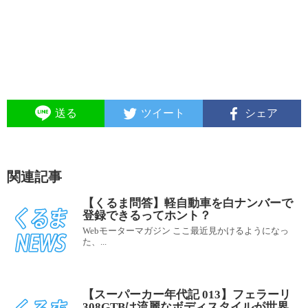
送る
ツイート
シェア
関連記事
【くるま問答】軽自動車を白ナンバーで
登録できるってホント？
Webモーターマガジン ここ最近見かけるようになっ
た、...
【スーパーカー年代記 013】フェラーリ
308GTBは流麗なボディスタイルが世界