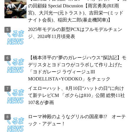
の回顧録 Special Discussion【雨宮勇美(RE雨
宮)、大川光一(元トラスト)、吉田栄一(ミッド
ナイト会長)、稲田大二郎(暴走機関車)】
2025年モデルの新型PCXはフルモデルチェン
ジ、2024年11月頃発表
【橋本洋平の“夢のガレージハウス”探訪記】モ
デリスタとヨドコウがコラボして作り上げた
「ヨドガレージ ラヴィージュIII
MODELLISTA×YODOKO」をチェック
イエローハット、8月10日“ハットの日”に向け
て新テレビCM 「ボクらは810」公開 総勢11社
107名が参画
ローマ神殿のようなグリルの国産車!? オーテ
ック・アデュー！