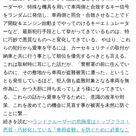
ーダーや、特殊な機具を用いて車両側と合致するキー信号
をランダムに発信し、車両側と照合・合致させることでド
ア開錠＆エンジン始動までやってのけるキーエミュレータ
ーなど、最新犯行手段として挙がってきているものは、特
に巧妙で悪質なものへと変化してきている。 やはり、これ
らの犯行から愛車を守るには、カーセキュリティの取付が
納車と共に行う事として順位を優先するべきとも言える。
これは取材時に耳にした話だが、「警察署の前に住んでい
るのに、その敷地から車両が盗難被害に遭った」というこ
とも発生しているほど、犯人側も盗難対象となる車両を無
作為に、かつ大胆に持ち去ってしまう様になってきてい
る。これらの話から愛車を守るために、意識の改革や対
策、これを改めてこの機会に見直す事が被害を未然に防ぐ
ことに繋…
続きを読む>>
ランドクルーザーの危険度はトップクラス！
悪質・巧妙化している『車両盗難』を防ぐために必要なこ