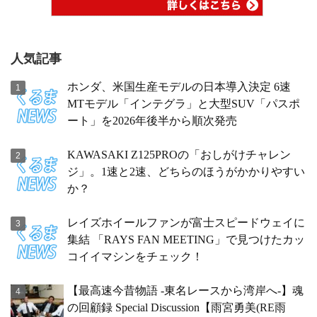
人気記事
ホンダ、米国生産モデルの日本導入決定 6速
MTモデル「インテグラ」と大型SUV「パスポ
ート」を2026年後半から順次発売
KAWASAKI Z125PROの「おしがけチャレン
ジ」。1速と2速、どちらのほうがかかりやすい
か？
レイズホイールファンが富士スピードウェイに
集結 「RAYS FAN MEETING」で見つけたカッ
コイイマシンをチェック！
【最高速今昔物語 -東名レースから湾岸へ-】魂
の回顧録 Special Discussion【雨宮勇美(RE雨