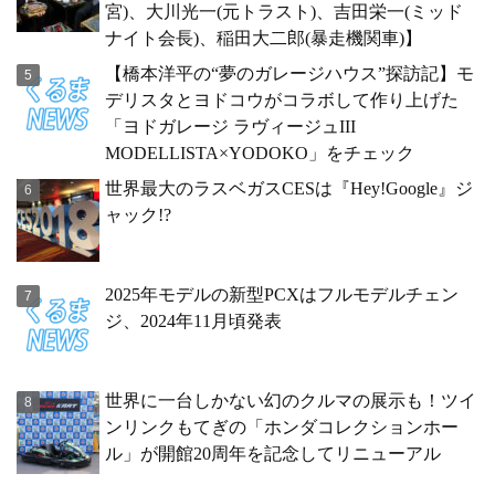
宮)、大川光一(元トラスト)、吉田栄一(ミッド
ナイト会長)、稲田大二郎(暴走機関車)】
【橋本洋平の“夢のガレージハウス”探訪記】モ
デリスタとヨドコウがコラボして作り上げた
「ヨドガレージ ラヴィージュIII
MODELLISTA×YODOKO」をチェック
世界最大のラスベガスCESは『Hey!Google』ジ
ャック!?
2025年モデルの新型PCXはフルモデルチェン
ジ、2024年11月頃発表
世界に一台しかない幻のクルマの展示も！ツイ
ンリンクもてぎの「ホンダコレクションホー
ル」が開館20周年を記念してリニューアル