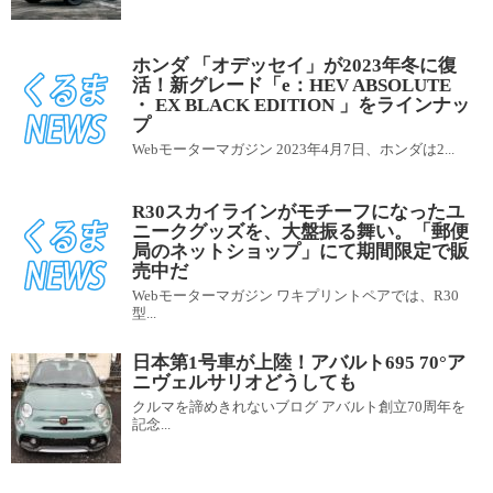
ホンダ 「オデッセイ」が2023年冬に復
活！新グレード「e：HEV ABSOLUTE
・ EX BLACK EDITION 」をラインナッ
プ
Webモーターマガジン 2023年4月7日、ホンダは2...
R30スカイラインがモチーフになったユ
ニークグッズを、大盤振る舞い。「郵便
局のネットショップ」にて期間限定で販
売中だ
Webモーターマガジン ワキプリントペアでは、R30
型...
日本第1号車が上陸！アバルト695 70°ア
ニヴェルサリオどうしても
クルマを諦めきれないブログ アバルト創立70周年を
記念...