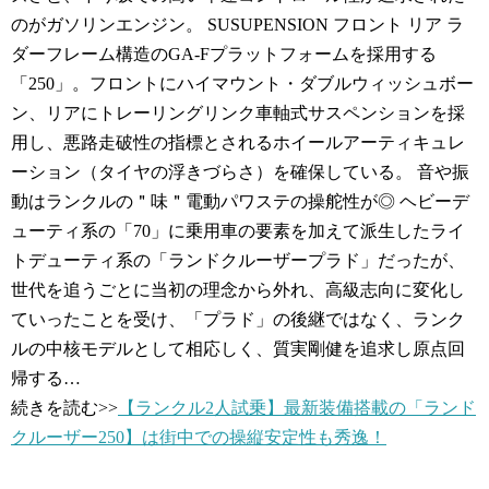
のがガソリンエンジン。 SUSUPENSION フロント リア ラ
ダーフレーム構造のGA-Fプラットフォームを採用する
「250」。フロントにハイマウント・ダブルウィッシュボー
ン、リアにトレーリングリンク車軸式サスペンションを採
用し、悪路走破性の指標とされるホイールアーティキュレ
ーション（タイヤの浮きづらさ）を確保している。 音や振
動はランクルの＂味＂電動パワステの操舵性が◎ ヘビーデ
ューティ系の「70」に乗用車の要素を加えて派生したライ
トデューティ系の「ランドクルーザープラド」だったが、
世代を追うごとに当初の理念から外れ、高級志向に変化し
ていったことを受け、「プラド」の後継ではなく、ランク
ルの中核モデルとして相応しく、質実剛健を追求し原点回
帰する…
続きを読む>>
【ランクル2人試乗】最新装備搭載の「ランド
クルーザー250】は街中での操縦安定性も秀逸！