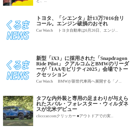
と、...
トヨタ、「シエンタ」計13万7016台リ
コール。エンジン破損のおそれ
Car Watch トヨタ自動車は6月26日、エンジ...
新型「iX3」に採用された「Snapdragon
Ride Pilot」 クアルコムとBMWのリーダ
ーが「IAAモビリティ2025」会場でトー
クセッション
Car Watch BMWが新世代車両へ展開する「ノ...
タフな内外装と専用の足まわりが与えら
れたスバル・フォレスター・ウィルダネ
スが北米デビュー
clicccar.comクリッカー ■アウトドアでの実...