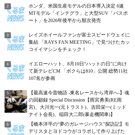
ホンダ、米国生産モデルの日本導入決定 6速
MTモデル「インテグラ」と大型SUV「パスポ
ート」を2026年後半から順次発売
レイズホイールファンが富士スピードウェイに
集結 「RAYS FAN MEETING」で見つけたカッ
コイイマシンをチェック！
イエローハット、8月10日“ハットの日”に向け
て新テレビCM 「ボクらは810」公開 総勢11社
107名が参画
【最高速今昔物語 -東名レースから湾岸へ-】魂
の回顧録 Special Discussion【雨宮勇美(RE雨
宮)、大川光一(元トラスト)、吉田栄一(ミッド
ナイト会長)、稲田大二郎(暴走機関車)】
【橋本洋平の“夢のガレージハウス”探訪記】モ
デリスタとヨドコウがコラボして作り上げた