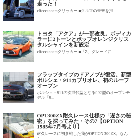
走った！
clicccar.comクリッカー ■クルマの未来を担...
トヨタ「アクア」が一部改良。ボディカ
ラーに2トーンとポップオレンジクリス
タルシャインを新設定
clicccar.comクリッカー ■「Z」グレードに...
フラップタイプのドアノブが復活。新型
ポルシェ・911カブリオレ、初のルーフ
オープン
ポルシェ・911の次世代型となる992型のオープンモ
デル「9...
OPT300ZX耐久レース仕様の「遅さの秘
密」を探ってみた・その7【OPTION
1985年7月号より】
耐久レースに初参戦した我がOPTION 300ZX。なん