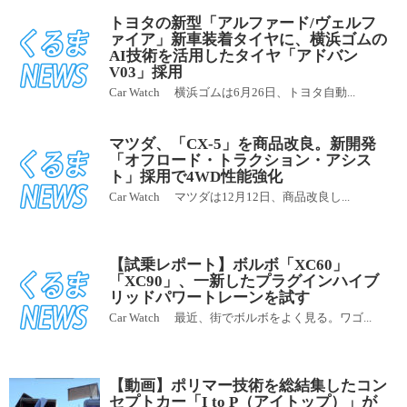
トヨタの新型「アルファード/ヴェルフ
ァイア」新車装着タイヤに、横浜ゴムの
AI技術を活用したタイヤ「アドバン
V03」採用
Car Watch 横浜ゴムは6月26日、トヨタ自動...
マツダ、「CX-5」を商品改良。新開発
「オフロード・トラクション・アシス
ト」採用で4WD性能強化
Car Watch マツダは12月12日、商品改良し...
【試乗レポート】ボルボ「XC60」
「XC90」、一新したプラグインハイブ
リッドパワートレーンを試す
Car Watch 最近、街でボルボをよく見る。ワゴ...
【動画】ポリマー技術を総結集したコン
セプトカー「I to P（アイトップ）」が