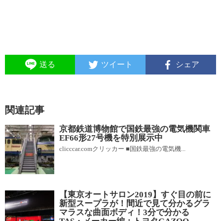
送る
ツイート
シェア
関連記事
京都鉄道博物館で国鉄最強の電気機関車
EF66形27号機を特別展示中
clicccar.comクリッカー ■国鉄最強の電気機...
【東京オートサロン2019】すぐ目の前に
新型スープラが！間近で見て分かるグラ
マラスな曲面ボディ！3分で分かる