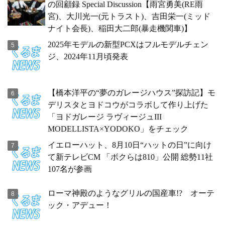
の回顧録 Special Discussion【雨宮勇美(RE雨
宮)、大川光一(元トラスト)、吉田栄一(ミッド
ナイト会長)、稲田大二郎(暴走機関車)】
2025年モデルの新型PCXはフルモデルチェン
ジ、2024年11月頃発表
【橋本洋平の“夢のガレージハウス”探訪記】モ
デリスタとヨドコウがコラボして作り上げた
「ヨドガレージ ラヴィージュIII
MODELLISTA×YODOKO」をチェック
イエローハット、8月10日“ハットの日”に向け
て新テレビCM 「ボクらは810」公開 総勢11社
107名が参画
ローマ神殿のようなグリルの国産車!? オーテ
ック・アデュー！