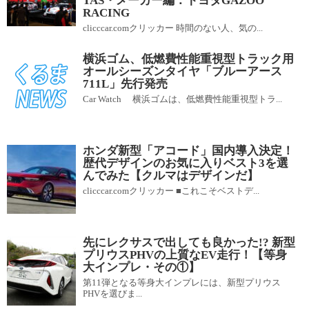
TAS・メーカー編：トヨタGAZOO
RACING
clicccar.comクリッカー 時間のない人、気の...
横浜ゴム、低燃費性能重視型トラック用
オールシーズンタイヤ「ブルーアース
711L」先行発売
Car Watch 横浜ゴムは、低燃費性能重視型トラ...
ホンダ新型「アコード」国内導入決定！
歴代デザインのお気に入りベスト3を選
んでみた【クルマはデザインだ】
clicccar.comクリッカー ■これこそベストデ...
先にレクサスで出しても良かった!? 新型
プリウスPHVの上質なEV走行！【等身
大インプレ・その①】
第11弾となる等身大インプレには、新型プリウス
PHVを選びま...