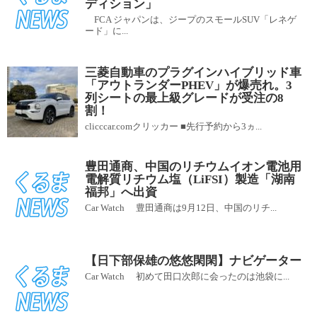
ディション」
FCA ジャパンは、ジープのスモールSUV「レネゲ
ード」に...
三菱自動車のプラグインハイブリッド車
「アウトランダーPHEV」が爆売れ。3
列シートの最上級グレードが受注の8
割！
clicccar.comクリッカー ■先行予約から3ヵ...
豊田通商、中国のリチウムイオン電池用
電解質リチウム塩（LiFSI）製造「湖南
福邦」へ出資
Car Watch 豊田通商は9月12日、中国のリチ...
【日下部保雄の悠悠閑閑】ナビゲーター
Car Watch 初めて田口次郎に会ったのは池袋に...