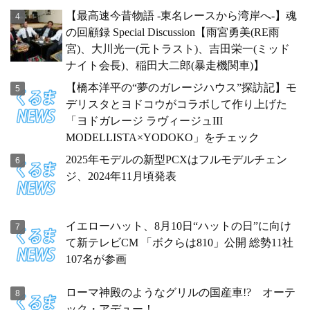
【最高速今昔物語 -東名レースから湾岸へ-】魂
の回顧録 Special Discussion【雨宮勇美(RE雨
宮)、大川光一(元トラスト)、吉田栄一(ミッド
ナイト会長)、稲田大二郎(暴走機関車)】
【橋本洋平の“夢のガレージハウス”探訪記】モ
デリスタとヨドコウがコラボして作り上げた
「ヨドガレージ ラヴィージュIII
MODELLISTA×YODOKO」をチェック
2025年モデルの新型PCXはフルモデルチェン
ジ、2024年11月頃発表
イエローハット、8月10日“ハットの日”に向け
て新テレビCM 「ボクらは810」公開 総勢11社
107名が参画
ローマ神殿のようなグリルの国産車!? オーテ
ック・アデュー！