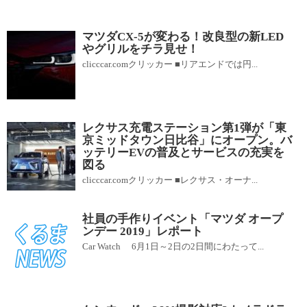
マツダCX-5が変わる！改良型の新LED
やグリルをチラ見せ！
clicccar.comクリッカー ■リアエンドでは円...
レクサス充電ステーション第1弾が「東
京ミッドタウン日比谷」にオープン。バ
ッテリーEVの普及とサービスの充実を
図る
clicccar.comクリッカー ■レクサス・オーナ...
社員の手作りイベント「マツダ オープ
ンデー 2019」レポート
Car Watch 6月1日～2日の2日間にわたって...