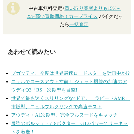
中古車無料査定⇨
買い取り業者よりも15%～
25%高い買取価格！カープライス
バイクだっ
たら
一括査定
あわせて読みたい
ブガッティ、今度は世界最速ロードスターを計画中か!?
ニュルでコースアウト寸前！ ジェット機並の加速のア
ウディQ3「RS」次期型を目撃!!
世界で最も速くスリリングな4ドア。「ラピードAMR」
市販型、ニュルブルクリンクで高速テスト
アウディ・A1次期型、完全フルヌードをキャッチ
最強のポルシェ・718ボクター、GT3パワーでサーキッ
トを激走！