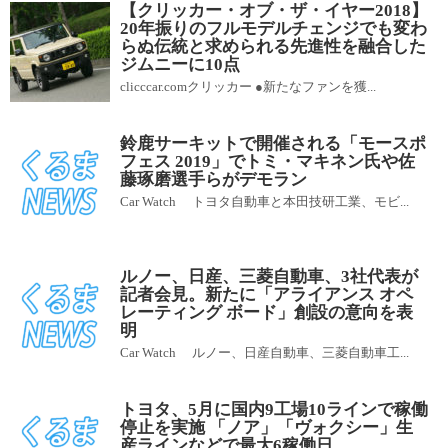
【クリッカー・オブ・ザ・イヤー2018】
20年振りのフルモデルチェンジでも変わ
らぬ伝統と求められる先進性を融合した
ジムニーに10点
clicccar.comクリッカー ●新たなファンを獲...
鈴鹿サーキットで開催される「モースポ
フェス 2019」でトミ・マキネン氏や佐
藤琢磨選手らがデモラン
Car Watch トヨタ自動車と本田技研工業、モビ...
ルノー、日産、三菱自動車、3社代表が
記者会見。新たに「アライアンス オペ
レーティング ボード」創設の意向を表
明
Car Watch ルノー、日産自動車、三菱自動車工...
トヨタ、5月に国内9工場10ラインで稼働
停止を実施 「ノア」「ヴォクシー」生
産ラインなどで最大6稼働日