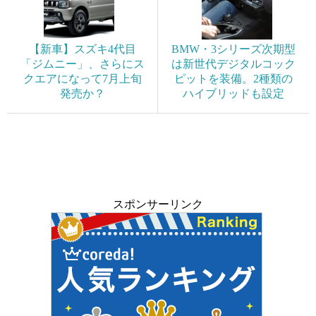
【新車】スズキ4代目
BMW・3シリーズ次期型
「ジムニー」、さらにス
は新世代デジタルコック
クエアになって7月上旬
ピットを装備。2種類の
発売か？
ハイブリッドも設定
スポンサーリンク