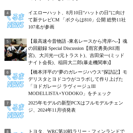
イエローハット、8月10日“ハットの日”に向け
て新テレビCM 「ボクらは810」公開 総勢11社
107名が参画
【最高速今昔物語 -東名レースから湾岸へ-】魂
の回顧録 Special Discussion【雨宮勇美(RE雨
宮)、大川光一(元トラスト)、吉田栄一(ミッド
ナイト会長)、稲田大二郎(暴走機関車)】
【橋本洋平の“夢のガレージハウス”探訪記】モ
デリスタとヨドコウがコラボして作り上げた
「ヨドガレージ ラヴィージュIII
MODELLISTA×YODOKO」をチェック
2025年モデルの新型PCXはフルモデルチェン
ジ、2024年11月頃発表
トヨタ、WRC第10戦ラリー・フィンランドで