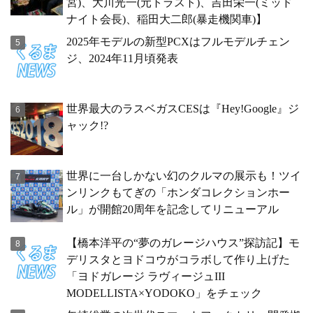
宮)、大川光一(元トラスト)、吉田栄一(ミッド
ナイト会長)、稲田大二郎(暴走機関車)】
2025年モデルの新型PCXはフルモデルチェン
ジ、2024年11月頃発表
世界最大のラスベガスCESは『Hey!Google』ジ
ャック!?
世界に一台しかない幻のクルマの展示も！ツイ
ンリンクもてぎの「ホンダコレクションホー
ル」が開館20周年を記念してリニューアル
【橋本洋平の“夢のガレージハウス”探訪記】モ
デリスタとヨドコウがコラボして作り上げた
「ヨドガレージ ラヴィージュIII
MODELLISTA×YODOKO」をチェック