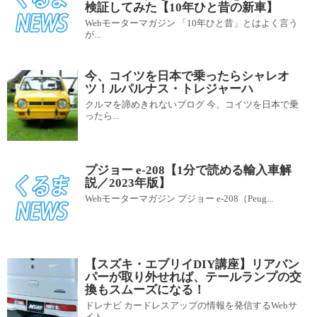
検証してみた【10年ひと昔の新車】
Webモーターマガジン 「10年ひと昔」とはよく言う
が...
今、コイツを日本で乗ったらシャレオ
ツ！ルパルナス・トレジャーハ
クルマを諦めきれないブログ 今、コイツを日本で乗
ったら...
プジョー e-208【1分で読める輸入車解
説／2023年版】
Webモーターマガジン プジョー e-208（Peug...
【スズキ・エブリイDIY講座】リアバン
パーが取り外せれば、テールランプの交
換もスムーズになる！
ドレナビ カードレスアップの情報を発信するWebサ
イト ...