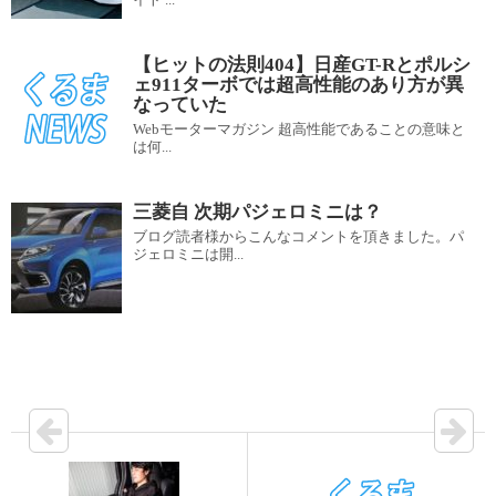
【ヒットの法則404】日産GT-Rとポルシ
ェ911ターボでは超高性能のあり方が異
なっていた
Webモーターマガジン 超高性能であることの意味と
は何...
三菱自 次期パジェロミニは？
ブログ読者様からこんなコメントを頂きました。パ
ジェロミニは開...