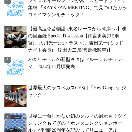
レイズホイールファンが富士スピードウェイに
集結 「RAYS FAN MEETING」で見つけたカッ
コイイマシンをチェック！
【最高速今昔物語 -東名レースから湾岸へ-】魂
の回顧録 Special Discussion【雨宮勇美(RE雨
宮)、大川光一(元トラスト)、吉田栄一(ミッド
ナイト会長)、稲田大二郎(暴走機関車)】
2025年モデルの新型PCXはフルモデルチェン
ジ、2024年11月頃発表
世界最大のラスベガスCESは『Hey!Google』ジ
ャック!?
世界に一台しかない幻のクルマの展示も！ツイ
ンリンクもてぎの「ホンダコレクションホー
ル」が開館20周年を記念してリニューアル