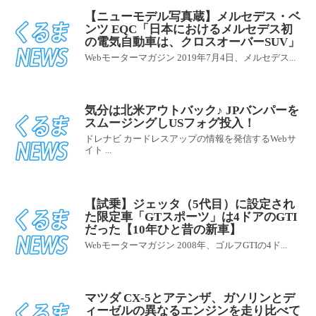
【ニューモデル写真蔵】メルセデス・ベ
ンツ EQC「日本におけるメルセデス初
の電気自動車は、クロスオーバーSUV」
Webモーターマガジン 2019年7月4日、メルセデス...
気分は北米アウトバック♪ JPバンパーを
スムージングしUSフォグ投入！
ドレナビ カードレスアップの情報を発信するWebサ
イト ...
【試乗】ジェッタ（5代目）に設定され
た限定車「GTスポーツ」は4ドアのGTI
だった【10年ひと昔の新車】
Webモーターマガジン 2008年、ゴルフGTIの4ド...
マツダ CX-5とアテンザ、ガソリンとデ
ィーゼルの異なるエンジンを走り比べて