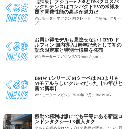
【試乗】プジョーe-208とDS3クロスバ
ックE-テンスはコンパクトEVの常識を
覆す電費性能の高さが魅力だ
Webモーターマガジン 同グレード＝同装備。グルー
プP...
お買い得モデルも見逃せない！BYD ド
ルフィン 国内導入1周年記念として初の
記念限定車と特別仕様車を発売
Webモーターマガジン BYD Auto Japan（...
BMW 1シリーズ Mクーペは M3よりも
Mモデルらしいクルマだった【10年ひと
昔の新車】
Webモーターマガジン 2010年12月、BMW AG...
移動の権利は誰にでも平等にある新型ロ
ンドンタクシーTX個人タク
クルマを諦めきれないブログ 私達が販売している 新