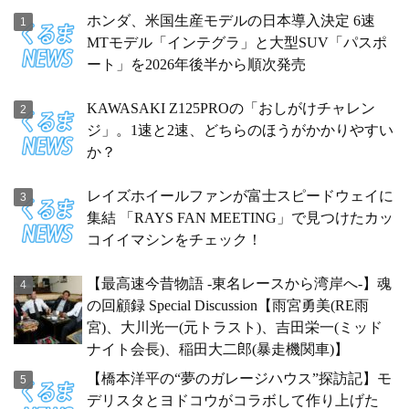
ホンダ、米国生産モデルの日本導入決定 6速
MTモデル「インテグラ」と大型SUV「パスポ
ート」を2026年後半から順次発売
KAWASAKI Z125PROの「おしがけチャレン
ジ」。1速と2速、どちらのほうがかかりやすい
か？
レイズホイールファンが富士スピードウェイに
集結 「RAYS FAN MEETING」で見つけたカッ
コイイマシンをチェック！
【最高速今昔物語 -東名レースから湾岸へ-】魂
の回顧録 Special Discussion【雨宮勇美(RE雨
宮)、大川光一(元トラスト)、吉田栄一(ミッド
ナイト会長)、稲田大二郎(暴走機関車)】
【橋本洋平の“夢のガレージハウス”探訪記】モ
デリスタとヨドコウがコラボして作り上げた